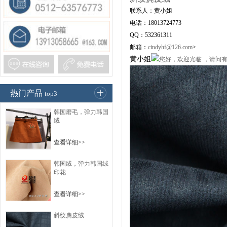
联系人：黄小姐
电话：18013724773
QQ：532361311
邮箱：
cindyhf@126.com
>
黄小姐
热门产品
top3
韩国磨毛，弹力韩国
绒
查看详细>>
韩国绒，弹力韩国绒
印花
查看详细>>
斜纹麂皮绒