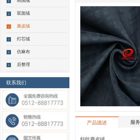
韩国绒
双面绒
麂皮绒
灯芯绒
仿麻布
后整理
联系我们
服
产品描述
斜纹麂皮绒