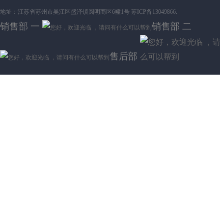
地址：江苏省苏州市吴江区盛泽镇圆明商区6幢1号 苏ICP备13049866.
销售部 一
销售部 二
售后部