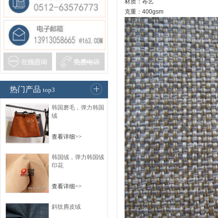
材质：布艺
克重：400gsm
热门产品
top3
韩国磨毛，弹力韩国
绒
查看详细>>
韩国绒，弹力韩国绒
印花
查看详细>>
斜纹麂皮绒